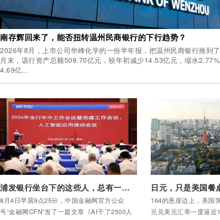
南存辉回来了，能否扭转温州民商银行的下行趋势？
2026年8月，上市公司华峰化学的一份半年报，把温州民商银行推到了聚光灯下。 截
月末，该行资产总额509.70亿元，较年初减少14.53亿元，缩水2.7
4.69亿...
付费后查看全部内容
付费后查看全部内容
浦发银行坐台下的这些人，总有一天被AI取代？
日元，只是美国餐桌
8月4日早晨9点25分，中国金融网官方公众
164的悬崖边上，美国
号“金融网CFN”发了一篇文章《AI干了2500人
元兑美元汇率一度逼近16