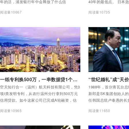
年的活，浦发银行年中会释放了什么信
40年的最低点。 日本
号？》。不到十分钟，一位网友留下了一条留
元对美元持续走弱。今
阅读量10667
阅读量10735
言： “恭喜坐台下的这些人，总有一天被AI取
入日元干预，但该措施仅
代。” 这条留言细细品读，道出了当前银行从业
日到5月27日，第一轮干
人员对AI的集体焦虑。
日元（约732亿美元）
干预提振效果短暂，日
付费后查看全部内容
付费后查看全部内容
一纸专利换500万，一串数据贷1个亿——温州怎么把“看不见的”变成钱？
空天知行合一（温州）航天科技有限公司，凭3
1988年，首尔青瓦台
项Ⅰ类发明专利，从农行温州分行拿到500万元
新郎是SK集团创始人
信用贷款。如今这家公司已完成A轮融资，估
任韩国总统卢泰愚的长
值4亿元。 另一头，中国银行温州市分行向温
理李贤宰主婚，韩国媒体
阅读量10965
阅读量11650
州数商协会授予5亿元专项授信。靠的是“数据
2026年7月24日，首
产权贷”——企业手里合规登记的数据，也能
集团会长崔泰源向前妻
当“房本”用了。 一纸专利换500万，一串数据贷
9440亿韩元（约合6.4