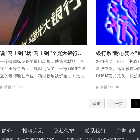
1个亿。
付费后查看全部内容
付费后查看全部内容
说“马上到”就“马上到”？光大银行这是几个意思？
银行系“耐心资本”
一个做非标设备的厦门老板，缺钱买材料，坐
2026年7月16日，长
在厂里等了两天，钱就到位了。一家1965年成
新股申购。这家被市场称
立的老牌地勘单位，项目收尾缺资金，向光大
DRAM芯片龙头，拟公开
银行贵阳分行申请流动资金贷款，对方没有
规模约295亿元，有望成
阅读量11516
阅读量10638
提“汇报一下”“研究研究”这类打官腔的常见说
最大的IPO项目。
辞，一周之内款就放了下来。一个北京做茶叶
1
首页
上一页
生意的经销商，急需买原料、铺推广，光大银
行北京分行用一周时间批了200多万元“e抵
贷”，通过小微绿色通道，说“马上到”就“马上
到”。三个“马上到”兑现的背后，光大银行到底
简介
投稿启示
隐私保护
联系我们
广告服务
是几个意思？
编辑部：zjw@financeun.com
媒体合作：774353721@qq.com
机